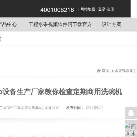
4001008216
|
|
水果视频色版APP下载,水果短视频app,水果
网站地图
登录
注册
视频黄手机在线,水果视频软件污下载官方
产品中心
工程水果视频软件污下载官方
设计方案
炉灶
酒店水果短视频app工程项目
载
电梯
单位水果短视频app工程项目
设备
餐饮水果短视频app工程项目
系统
企业水果短视频app工程项目
>
首页
水果视频黄手
机械
学校水果短视频app工程项目
设备
pp设备生产厂家教你检查定期商用洗碗机
短视频app用车
设备
发布时间：
色版APP下载水果短视频app设备公司
2024.04.29
短视频app桌椅