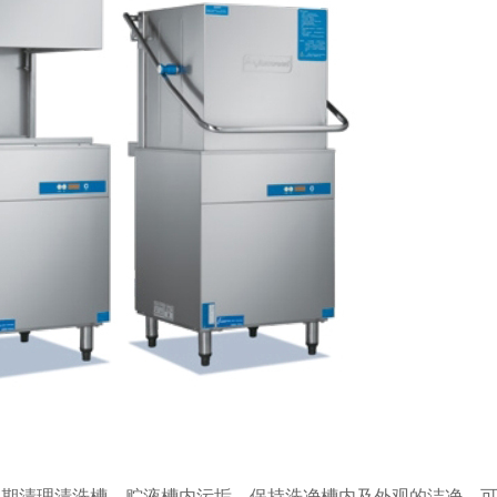
期清理清洗槽、贮液槽内污垢，保持洗净槽内及外观的洁净