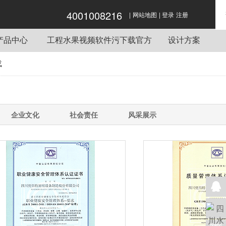
4001008216
|
|
水果视频色版APP下载,水果短视频app,水果
网站地图
登录
注册
视频黄手机在线,水果视频软件污下载官方
产品中心
工程水果视频软件污下载官方
设计方案
炉灶
酒店水果短视频app工程项目
载
电梯
单位水果短视频app工程项目
设备
餐饮水果短视频app工程项目
系统
企业水果短视频app工程项目
企业文化
社会责任
风采展示
机械
学校水果短视频app工程项目
设备
短视频app用车
设备
短视频app桌椅