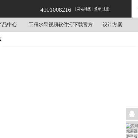
水果视频色版APP下载,水果短视频app,水果视频黄手机在线,水果视频软件污下载官方
4001008216
|
网站地图
|
登录
注册
产品中心
工程水果视频软件污下载官方
设计方案
炉灶
酒店水果短视频app工程项目
载
电梯
单位水果短视频app工程项目
设备
餐饮水果短视频app工程项目
系统
企业水果短视频app工程项目
机械
学校水果短视频app工程项目
设备
短视频app用车
设备
短视频app桌椅