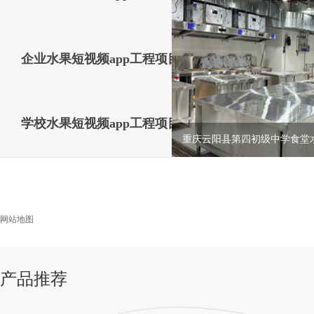
企业水果短视频app工程项目
学校水果短视频app工程项目
金堂金尚城五星级酒店水果短视
乐山某机关单位食堂水果短视频
成都永康宴会（聚竹园佳悦喜宴中
国家电网内江分公司员工食堂
重庆云阳县第四初级中学食堂
工...
app...
app...
网站地图
产品推荐