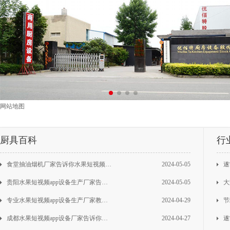
频app桌椅
网站地图
厨具百科
行
食堂抽油烟机厂家告诉你水果短视频app排烟工程需要注意的问题
2024-05-05
遂宁
贵阳水果短视频app设备生产厂家告诉你商用水果短视频app各功能区域面积占比是多少
2024-05-05
大型
专业水果短视频app设备生产厂家教你检查定期商用洗碗机
2024-04-29
节
成都水果短视频app设备厂家告诉你餐厅店使用无烟管一体净化油烟机划算吗，值得购买吗
2024-04-27
遂宁